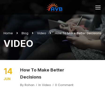
Home
Blog
Video
How To Make Better Decisions
VIDEO
14
How To Make Better
Decisions
JUN
By
Rohan
In
Video
0 Comment