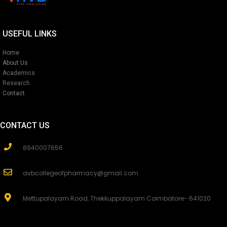
USEFUL LINKS
Home
About Us
Academics
Research
Contact
CONTACT US
8940007656
avbcollegeofpharmacy@gmail.com
Mettupalayam Road, Thekkuppalayam Coimbatore- 641020