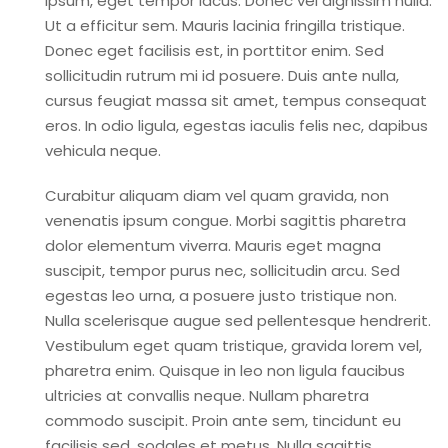
ipsum, eget tempor lacus. Donec vel dignissim nulla.
Ut a efficitur sem. Mauris lacinia fringilla tristique.
Donec eget facilisis est, in porttitor enim. Sed
sollicitudin rutrum mi id posuere. Duis ante nulla,
cursus feugiat massa sit amet, tempus consequat
eros. In odio ligula, egestas iaculis felis nec, dapibus
vehicula neque.
Curabitur aliquam diam vel quam gravida, non
venenatis ipsum congue. Morbi sagittis pharetra
dolor elementum viverra. Mauris eget magna
suscipit, tempor purus nec, sollicitudin arcu. Sed
egestas leo urna, a posuere justo tristique non.
Nulla scelerisque augue sed pellentesque hendrerit.
Vestibulum eget quam tristique, gravida lorem vel,
pharetra enim. Quisque in leo non ligula faucibus
ultricies at convallis neque. Nullam pharetra
commodo suscipit. Proin ante sem, tincidunt eu
facilisis sed, sodales et metus. Nulla sagittis