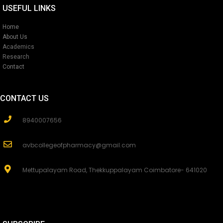
USEFUL LINKS
Home
About Us
Academics
Research
Contact
CONTACT US
8940007656
avbcollegeofpharmacy@gmail.com
Mettupalayam Road, Thekkuppalayam Coimbatore- 641020